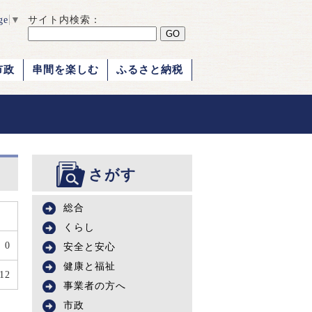
ge
▼
サイト内検索：
市政
串間を楽しむ
ふるさと納税
さがす
総合
くらし
0
安全と安心
健康と福祉
12
事業者の方へ
市政