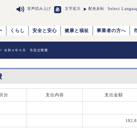
Select Langua
音声読み上げ
文字拡大
配色反転
ー
くらし
安全と安心
健康と福祉
事業者の方へ
>
令和４年９月 市長交際費
費
区分
支出内容
支出金額
182,8