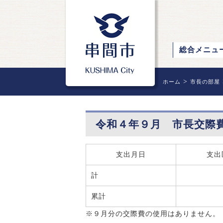
総合メニュ
>
ホーム
市長の部屋
令和４年９月 市長交際
支出月日
支出
計
累計
※９月分の交際費の使用はありません。