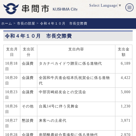
Select Language
▼
>
>
ホーム
市長の部屋
令和４年１０月 市長交際費
令和４年１０月 市長交際費
支出月
支出区
支出内容
支出金
日
分
額
10月18
会議費
タカナベカイドウ贈呈に係る進物代
6,189
日
10月20
会議費
全国和牛共進会稲本氏祝賀会に係る進物
4,422
日
代
10月23
会議費
中部宮崎経友会との交流会
5,000
日
10月26
その他
台風14号に伴う見舞金
1,230
日
10月27
懇談費
来客への土産代
3,971
日
10月28
会議費
串間酪農組合畜魂祭に係る進物代
2,970