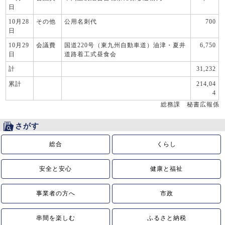
日
10月28
その他
公用名刺代
700
日
10月29
会議費
国道220号（東九州自動車道）油津・夏井
6,750
日
道路着工式昼食会
計
31,232
累計
214,04
4
総務課 秘書広報係
さがす
総合
くらし
安全と安心
健康と福祉
事業者の方へ
市政
串間を楽しむ
ふるさと納税