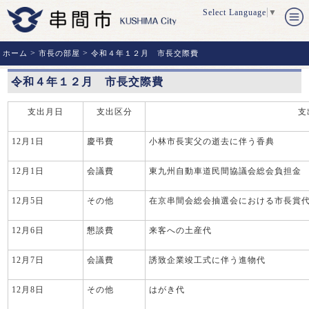
Select Language
▼
>
>
ホーム
市長の部屋
令和４年１２月 市長交際費
令和４年１２月 市長交際費
支出月日
支出区分
支
12月1日
慶弔費
小林市長実父の逝去に伴う香典
12月1日
会議費
東九州自動車道民間協議会総会負担金
12月5日
その他
在京串間会総会抽選会における市長賞
12月6日
懇談費
来客への土産代
12月7日
会議費
誘致企業竣工式に伴う進物代
12月8日
その他
はがき代