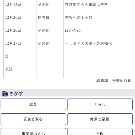
12月14日
その他
在京串間会会報誌広告料
12月26日
懇談費
来客への土産代
12月26日
その他
はがき代
12月27日
その他
くしまＰＲ大使への進物代
計
累計
総務課 秘書広報係
さがす
総合
くらし
安全と安心
健康と福祉
事業者の方へ
市政