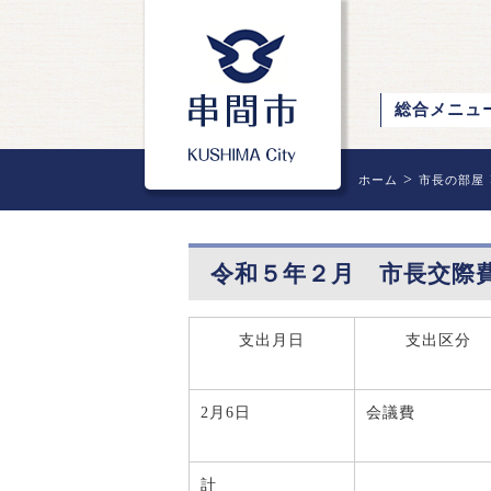
総合メニュ
>
ホーム
市長の部屋
令和５年２月 市長交際
支出月日
支出区分
2月6日
会議費
計