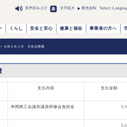
Select Langua
音声読み上げ
文字拡大
配色反転
ー
くらし
安全と安心
健康と福祉
事業者の方へ
>
令和５年２月 市長交際費
費
支出内容
支出金額
串間商工会議所議員研修会負担金
3,
3,