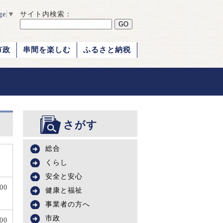
ge
▼
サイト内検索：
市政
串間を楽しむ
ふるさと納税
さがす
総合
くらし
安全と安心
500
健康と福祉
事業者の方へ
市政
500