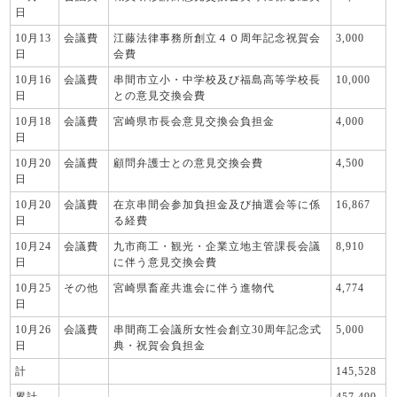
日
10月13
会議費
江藤法律事務所創立４０周年記念祝賀会
3,000
日
会費
10月16
会議費
串間市立小・中学校及び福島高等学校長
10,000
日
との意見交換会費
10月18
会議費
宮崎県市長会意見交換会負担金
4,000
日
10月20
会議費
顧問弁護士との意見交換会費
4,500
日
10月20
会議費
在京串間会参加負担金及び抽選会等に係
16,867
日
る経費
10月24
会議費
九市商工・観光・企業立地主管課長会議
8,910
日
に伴う意見交換会費
10月25
その他
宮崎県畜産共進会に伴う進物代
4,774
日
10月26
会議費
串間商工会議所女性会創立30周年記念式
5,000
日
典・祝賀会負担金
計
145,528