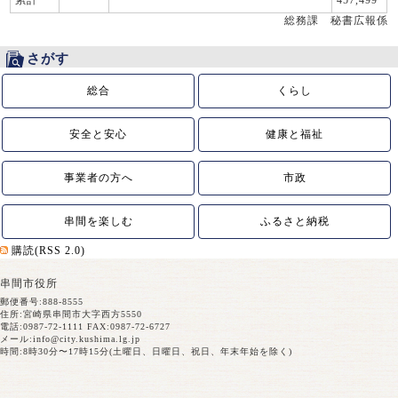
累計
457,499
総務課 秘書広報係
さがす
総合
くらし
安全と安心
健康と福祉
事業者の方へ
市政
串間を楽しむ
ふるさと納税
購読(RSS 2.0)
串間市役所
郵便番号:888-8555
住所:宮崎県串間市大字西方5550
電話:0987-72-1111 FAX:0987-72-6727
メール:
info@city.kushima.lg.jp
時間:8時30分〜17時15分(土曜日、日曜日、祝日、年末年始を除く)