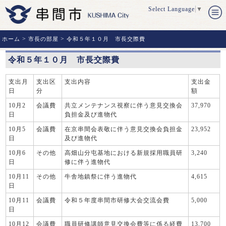
Select Language
▼
>
>
ホーム
市長の部屋
令和５年１０月 市長交際費
令和５年１０月 市長交際費
支出月
支出区
支出内容
支出金
日
分
額
10月2
会議費
共立メンテナンス視察に伴う意見交換会
37,970
日
負担金及び進物代
10月5
会議費
在京串間会表敬に伴う意見交換会負担金
23,952
日
及び進物代
10月6
その他
高畑山分屯基地における新規採用職員研
3,240
日
修に伴う進物代
10月11
その他
牛舎地鎮祭に伴う進物代
4,615
日
10月11
会議費
令和５年度串間市研修大会交流会費
5,000
日
10月12
会議費
職員研修講師意見交換会費等に係る経費
13,700