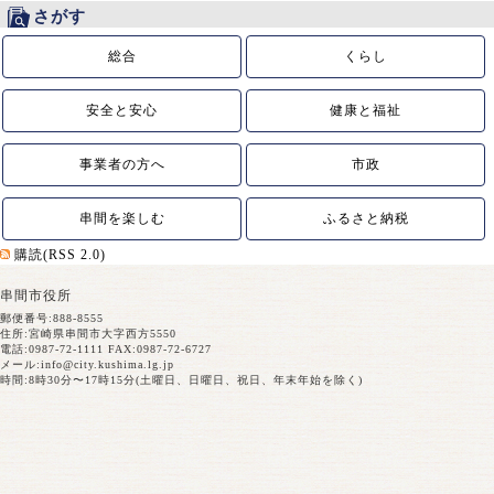
さがす
総合
くらし
安全と安心
健康と福祉
事業者の方へ
市政
串間を楽しむ
ふるさと納税
購読(RSS 2.0)
串間市役所
郵便番号:888-8555
住所:宮崎県串間市大字西方5550
電話:0987-72-1111 FAX:0987-72-6727
メール:
info@city.kushima.lg.jp
時間:8時30分〜17時15分(土曜日、日曜日、祝日、年末年始を除く)