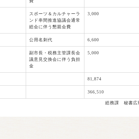
費
スポーツ＆カルチャーラ
3,000
ンド串間推進協議会通常
総会に伴う懇親会費
公用名刺代
6,600
副市長・税務主管課長会
5,000
議意見交換会に伴う負担
金
81,874
366,510
総務課 秘書広