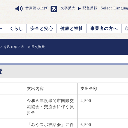
Select Langua
音声読み上げ
文字拡大
配色反転
ー
くらし
安全と安心
健康と福祉
事業者の方へ
>
令和６年７月 市長交際費
費
支出内容
支出金額
令和６年度串間市国際交
4,500
流協会・交流会に伴う負
担金
「みやスポ神話会」に伴
6,500