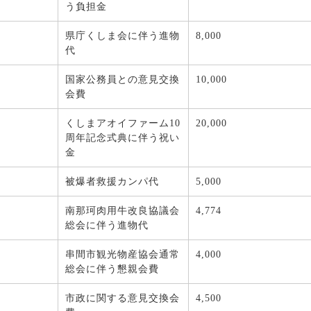
う負担金
県庁くしま会に伴う進物
8,000
代
国家公務員との意見交換
10,000
会費
くしまアオイファーム10
20,000
周年記念式典に伴う祝い
金
被爆者救援カンパ代
5,000
南那珂肉用牛改良協議会
4,774
総会に伴う進物代
串間市観光物産協会通常
4,000
総会に伴う懇親会費
市政に関する意見交換会
4,500