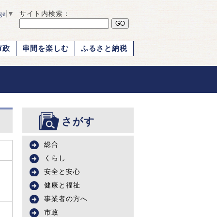
ge
▼
サイト内検索：
市政
串間を楽しむ
ふるさと納税
さがす
総合
くらし
安全と安心
健康と福祉
事業者の方へ
市政