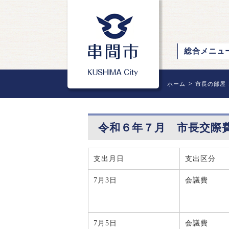
総合メニュ
>
ホーム
市長の部屋
令和６年７月 市長交際
支出月日
支出区分
7月3日
会議費
7月5日
会議費