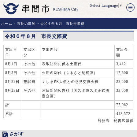
Select Language
▼
>
>
ホーム
市長の部屋
令和６年８月 市長交際費
令和６年８月 市長交際費
支出月
支出区
支出内容
支出金
日
分
額
8月1日
その他
表敬訪問に係る土産代
3,412
8月5日
その他
公用名刺代（ふるさと納税版）
17,600
8月22日
懇談費
くしまPR大使との意見交換会費
22,500
8月23日
その他
宮日新聞広告料（国スポ障スポ正式決
33,550
定企画）
計
77,062
累計
443,572
総務課 秘書広報係
さがす