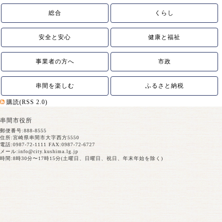
総合
くらし
安全と安心
健康と福祉
事業者の方へ
市政
串間を楽しむ
ふるさと納税
購読(RSS 2.0)
串間市役所
郵便番号:888-8555
住所:宮崎県串間市大字西方5550
電話:0987-72-1111 FAX:0987-72-6727
メール:
info@city.kushima.lg.jp
時間:8時30分〜17時15分(土曜日、日曜日、祝日、年末年始を除く)