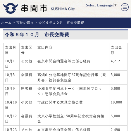
Select Language
▼
>
>
ホーム
市長の部屋
令和６年１０月 市長交際費
令和６年１０月 市長交際費
支出月
支出区
支出内容
支出金
日
分
額
10月1
その他
在京串間会抽選会等に係る経費
4,212
日
10月5
会議費
高畑山分屯基地開庁67周年記念行事（観
5,000
日
月会）祝賀会負担金
10月9
懇談費
令和６年度円卓トーク（南那珂ブロッ
6,000
日
ク）懇談会負担金
10月10
その他
市政に関する意見交換会費
10,000
日
10月12
会議費
大束小学校創立150周年記念祝賀会負担
5,000
日
金
10月23
その他
在京串間会抽選会等に係る経費
2,490