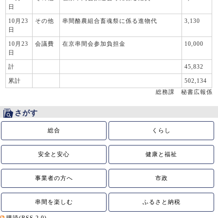
日
10月23
その他
串間酪農組合畜魂祭に係る進物代
3,130
日
10月23
会議費
在京串間会参加負担金
10,000
日
計
45,832
累計
502,134
総務課 秘書広報係
さがす
総合
くらし
安全と安心
健康と福祉
事業者の方へ
市政
串間を楽しむ
ふるさと納税