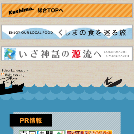
Select Language
▼
購読(RSS 2.0)