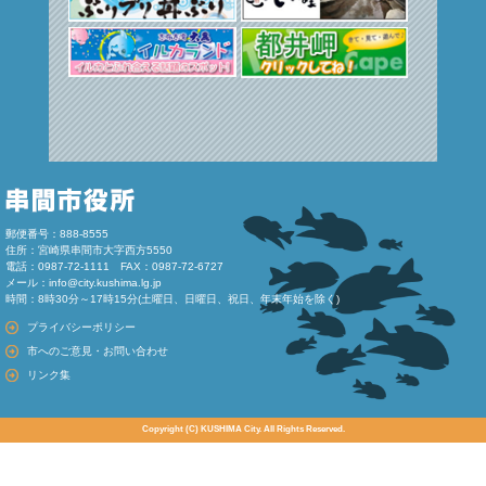
郵便番号：888-8555
住所：宮崎県串間市大字西方5550
電話：0987-72-1111 FAX：0987-72-6727
メール：
info@city.kushima.lg.jp
時間：8時30分～17時15分(土曜日、日曜日、祝日、年末年始を除く)
プライバシーポリシー
市へのご意見・お問い合わせ
リンク集
Copyright (C) KUSHIMA City. All Rights Reserved.