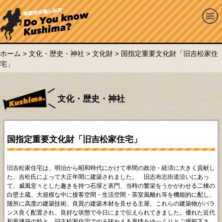
ホーム
>
文化・歴史・神社
>
文化財
> 国指定重要文化財「旧吉松家住
宅」
文化・歴史・神社
国指定重要文化財「旧吉松家住宅」
旧吉松家住宅は、明治から昭和時代にかけて串間の政治・経済に大きく貢献し
た、吉松氏によって大正年間に建築されました。 旧志布志街道沿いにあっ
て、威風堂々とした趣きを持つ石塀と表門、当時の繁栄をうかがわせる二棟の
白壁土蔵、大規模な中に接客空間・生活空間・茶室風離れ等を機能的に配し、
随所に高度の建築技術、良質の建築木材を見せる主屋、これらの建築物がバラ
ンス良く配置され、良好な状態で今日にまで伝えられてきました。優れた近代
和風建築の粋と、旧吉松家住宅でのみ味わえる風情をゆっくりとご堪能下さ