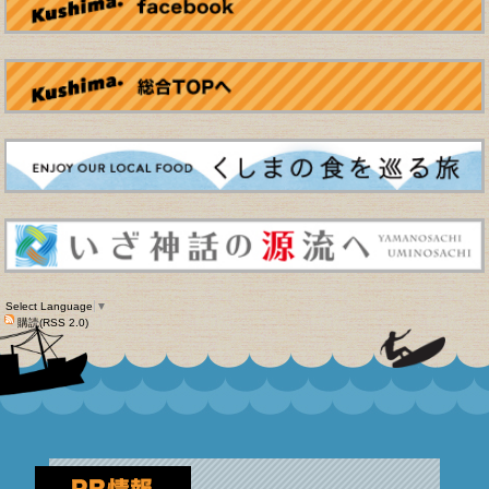
Select Language
▼
購読(RSS 2.0)