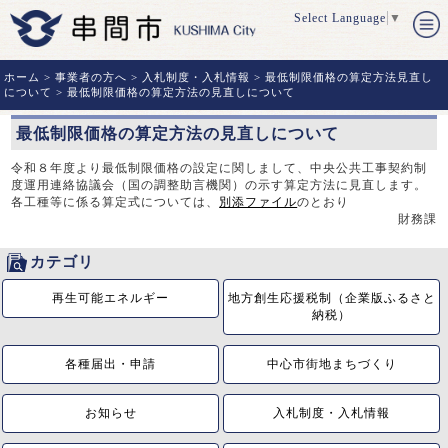
Select Language
▼
ホーム
>
事業者の方へ
>
入札制度・入札情報
>
最低制限価格の算定方法見直し
について
> 最低制限価格の算定方法の見直しについて
最低制限価格の算定方法の見直しについて
令和８年度より最低制限価格の設定に関しまして、中央公共工事契約制
度運用連絡協議会（国の調整助言機関）の示す算定方法に見直します。
各工種等に係る算定式については、
別添ファイル
のとおり
財務課
カテゴリ
再生可能エネルギー
地方創生応援税制（企業版ふるさと
納税）
各種届出・申請
中心市街地まちづくり
お知らせ
入札制度・入札情報