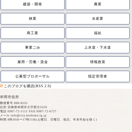
建築・開発
農業
林業
水産業
商工業
福祉
事業ごみ
上水道・下水道
雇用・労働・賃金
情報政策
公募型プロポーザル
指定管理者
このブログを購読(RSS 2.0)
串間市役所
郵便番号:888-8555
住所:宮崎県串間市大字西方5550
電話:0987-72-1111 FAX:0987-72-6727
メール:
info@city.kushima.lg.jp
時間:8時30分〜17時15分(土曜日、日曜日、祝日、年末年始を除く)