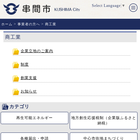
Select Language
▼
>
>
ホーム
事業者の方へ
商工業
商工業
企業立地のご案内
制度
創業支援
お知らせ
カテゴリ
再生可能エネルギー
地方創生応援税制（企業版ふるさと
納税）
各種届出・申請
中心市街地まちづくり