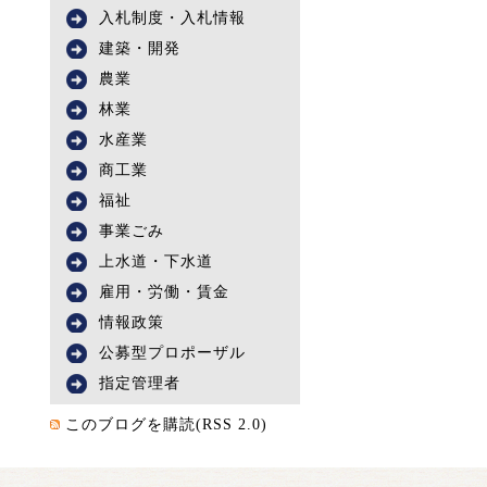
入札制度・入札情報
建築・開発
農業
林業
水産業
商工業
福祉
事業ごみ
上水道・下水道
雇用・労働・賃金
情報政策
公募型プロポーザル
指定管理者
このブログを購読(RSS 2.0)