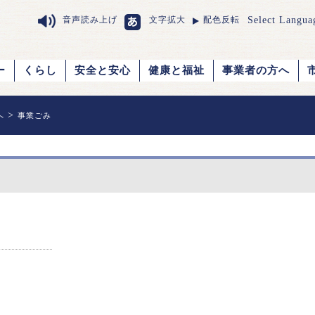
Select Langua
音声読み上げ
文字拡大
配色反転
ー
くらし
安全と安心
健康と福祉
事業者の方へ
>
へ
事業ごみ