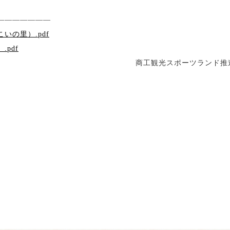
―――――――
の里）.pdf
pdf
商工観光スポーツランド推