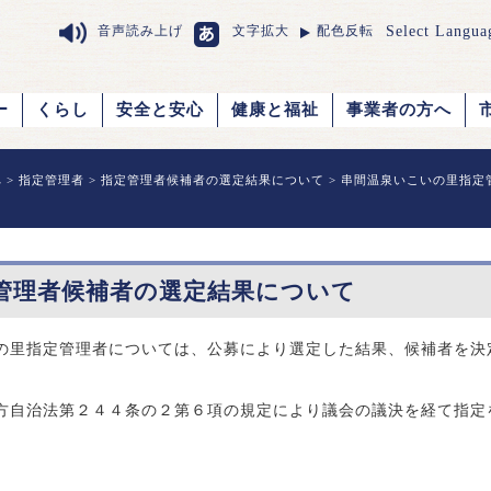
Select Langua
音声読み上げ
文字拡大
配色反転
ー
くらし
安全と安心
健康と福祉
事業者の方へ
へ
>
指定管理者
>
指定管理者候補者の選定結果について
> 串間温泉いこいの里指定
管理者候補者の選定結果について
の里指定管理者については、公募により選定した結果、候補者を決
方自治法第２４４条の２第６項の規定により議会の議決を経て指定