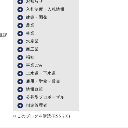
お知らせ
入札制度・入札情報
建築・開発
農業
林業
進課
水産業
商工業
福祉
事業ごみ
上水道・下水道
雇用・労働・賃金
情報政策
公募型プロポーザル
指定管理者
このブログを購読(RSS 2.0)