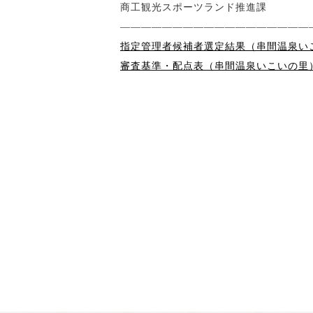
商工観光スポーツランド推進課
――――――――――――――――――
指定管理者候補者選定結果（串間温泉いこい
審査基準・配点表（串間温泉いこいの里）.