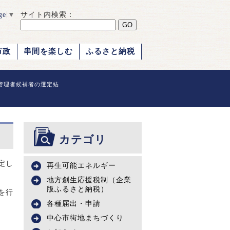
ge
▼
サイト内検索：
市政
串間を楽しむ
ふるさと納税
管理者候補者の選定結
カテゴリ
定し
再生可能エネルギー
地方創生応援税制（企業
版ふるさと納税）
を行
各種届出・申請
中心市街地まちづくり