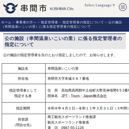
Select Language
▼
ホーム
>
事業者の方へ
>
指定管理者
>
指定管理者の指定について
> 公の施設
（串間温泉いこいの里）に係る指定管理者の指定について
公の施設（串間温泉いこいの里）に係る指定管理者の
指定について
公の施設の指定管理者を次のとおり指定しましたので、お知らせします。
施設名
串間温泉いこいの里
所在地
串間市大字本城９８７番地
指定管理者として
住 所 高知県高岡郡中土佐町大野見神母野6 5 2番
指定する者
団体名
JPT・Tours・Japan株式会社
指定期間
令和８年４月１日～令和１１年３月３１日（３年間
商工観光スポーツランド推進課
所管課
観光スポーツランド推進係
（問合せ先）
電 話 0987-55-1126