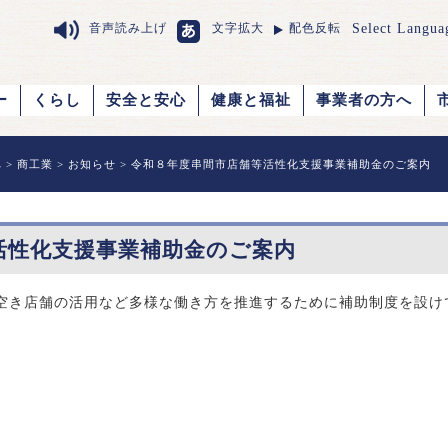
Select Langua
音声読み上げ
文字拡大
配色反転
ー
くらし
安全と安心
健康と福祉
事業者の方へ
へ
>
商工業
>
お知らせ
> 令和８年度串間市店舗等活性化支援事業補助金のご案内
活性化支援事業補助金のご案内
き店舗の活用など多様な働き方を推進するために補助制度を設け