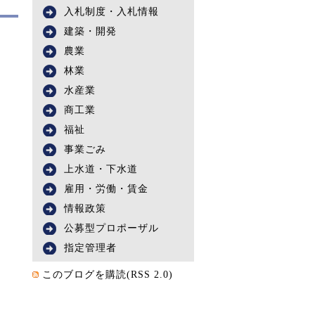
入札制度・入札情報
建築・開発
農業
林業
水産業
商工業
福祉
事業ごみ
上水道・下水道
雇用・労働・賃金
情報政策
公募型プロポーザル
指定管理者
このブログを購読(RSS 2.0)