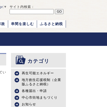
ge
▼
サイト内検索：
市政
串間を楽しむ
ふるさと納税
カテゴリ
てい
再生可能エネルギー
地方創生応援税制（企業
版ふるさと納税）
各種届出・申請
中心市街地まちづくり
お知らせ