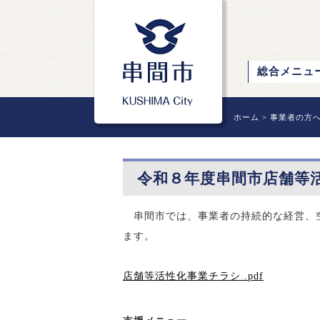
総合メニュ
ホーム
>
事業者の方
令和８年度串間市店舗等
串間市では、事業者の持続的な経営、空
ます。
店舗等活性化事業チラシ .pdf