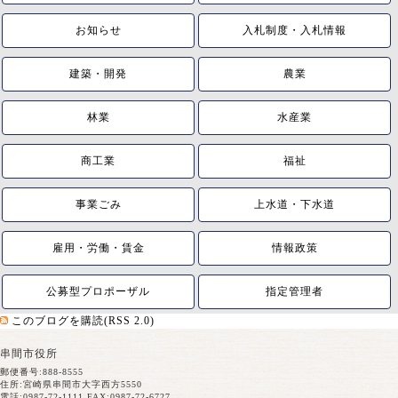
お知らせ
入札制度・入札情報
建築・開発
農業
林業
水産業
商工業
福祉
事業ごみ
上水道・下水道
雇用・労働・賃金
情報政策
公募型プロポーザル
指定管理者
このブログを購読(RSS 2.0)
串間市役所
郵便番号:888-8555
住所:宮崎県串間市大字西方5550
電話:0987-72-1111 FAX:0987-72-6727