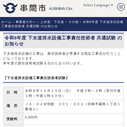
Select Language
▼
ホーム
>
事業者の方へ
>
上水道・下水道
>
その他
> 令和8年度 下水道排水設備
工事責任技術者 共通試験 のお知らせ
令和8年度 下水道排水設備工事責任技術者 共通試験 の
お知らせ
下水道排水設備の工事は、責任技術者が専属する指定工事店が行うこと
になっております。
本年度の責任技術者試験を次のとおり行います。
【下水道排水設備工事責任技術者試験】
令和８年１１月１５日（日） 午後２時～４時（受付午後
日 時
１時～午後１時４０分）
ＪＡ・ＡＺＭ別館 ３０１・３０２（宮崎市霧島１丁目１
場 所
番地１）
6,000円
受験料