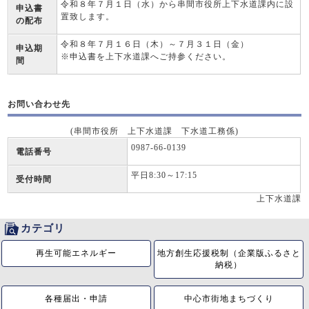
令和８年７月１日（水）から串間市役所上下水道課内に設
申込書
置致します。
の配布
令和８年７月１６日（木）～７月３１日（金）
申込期
※申込書を上下水道課へご持参ください。
間
お問い合わせ先
(串間市役所 上下水道課 下水道工務係)
0987-66-0139
電話番号
平日8:30～17:15
受付時間
上下水道課
カテゴリ
再生可能エネルギー
地方創生応援税制（企業版ふるさと
納税）
各種届出・申請
中心市街地まちづくり