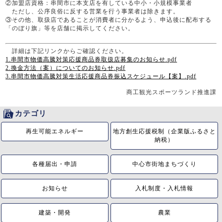
②加盟店資格：串間市に本支店を有している中小・小規模事業者
ただし、公序良俗に反する営業を行う事業者は除きます。
③その他、取扱店であることが消費者に分かるよう、申込後に配布する
「のぼり旗」等を店舗に掲示してください。
詳細は下記リンクからご確認ください。
1.串間市物価高騰対策応援商品券取扱店募集のお知らせ.pdf
2.換金方法（案）についてのお知らせ.pdf
3.串間市物価高騰対策生活応援商品券振込スケジュール【案】.pdf
商工観光スポーツランド推進課
カテゴリ
再生可能エネルギー
地方創生応援税制（企業版ふるさと
納税）
各種届出・申請
中心市街地まちづくり
お知らせ
入札制度・入札情報
建築・開発
農業