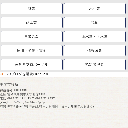
林業
水産業
商工業
福祉
事業ごみ
上水道・下水道
雇用・労働・賃金
情報政策
公募型プロポーザル
指定管理者
このブログを購読(RSS 2.0)
串間市役所
郵便番号:888-8555
住所:宮崎県串間市大字西方5550
電話:0987-72-1111 FAX:0987-72-6727
メール:
info@city.kushima.lg.jp
時間:8時30分〜17時15分(土曜日、日曜日、祝日、年末年始を除く)