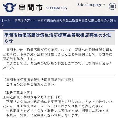
Select Language
▼
ホーム
>
事業者の方へ
> 串間市物価高騰対策生活応援商品券取扱店募集のお知ら
せ
串間市物価高騰対策生活応援商品券取扱店募集のお知
らせ
串間市では、物価高騰が続く状況において、家計への負担軽減を図る
とともに、市内の経済活動を活性化させることを目的として、各世帯に
商品券を配布します。
つきましては、商品券の取扱店を募集しますので、ぜひお申し込みく
ださい。
【串間市物価高騰対策生活応援商品券の概要】
こちらの記事
をご確認ください。
【取扱店募集内容】
①申込期限：令和８年２月１６日（月）
下記リンク先の申込用紙に必要事項をご記入の上、ＦＡＸで送付いた
だくか、商工観光スポーツランド推進課まで直接ご持参ください。
申込期間を過ぎても参加・取扱いは可能ですが、消費者に配布する
「取扱店一覧表」に記載されない場合があります。