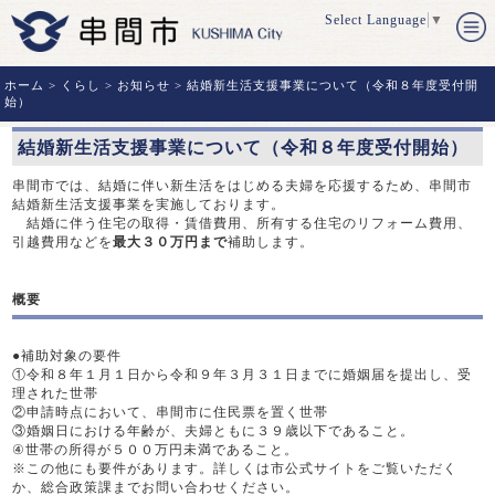
Select Language
▼
ホーム
>
くらし
>
お知らせ
> 結婚新生活支援事業について（令和８年度受付開
始）
結婚新生活支援事業について（令和８年度受付開始）
串間市では、結婚に伴い新生活をはじめる夫婦を応援するため、串間市
結婚新生活支援事業を実施しております。
結婚に伴う住宅の取得・賃借費用、所有する住宅のリフォーム費用、
引越費用などを
最大３０万円まで
補助します。
概要
●補助対象の要件
①令和８年１月１日から令和９年３月３１日までに婚姻届を提出し、受
理された世帯
②申請時点において、串間市に住民票を置く世帯
③婚姻日における年齢が、夫婦ともに３９歳以下であること。
④世帯の所得が５００万円未満であること。
※この他にも要件があります。詳しくは市公式サイトをご覧いただく
か、総合政策課までお問い合わせください。