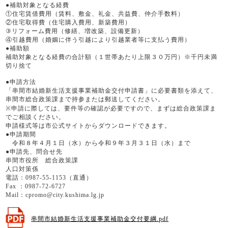
●補助対象となる経費
①住宅賃借費用（賃料、敷金、礼金、共益費、仲介手数料）
②住宅取得費（住宅購入費用、新築費用）
③リフォーム費用（修繕、増改築、設備更新）
④引越費用（婚姻に伴う引越により引越業者等に支払う費用）
●補助額
補助対象となる経費の合計額（１世帯あたり上限３０万円）※千円未満
切り捨て
●申請方法
「串間市結婚新生活支援事業補助金交付申請書」に必要書類を添えて、
串間市総合政策課まで持参または郵送してください。
※申請に際しては、要件等の確認が必要ですので、まずは総合政策課ま
でご相談ください。
申請様式等は市公式サイトからダウンロードできます。
●申請期間
令和８年４月１日（水）から令和９年３月３１日（水）まで
●申請先、問合せ先
串間市役所 総合政策課
人口対策係
電話：0987-55-1153（直通）
Fax ：0987-72-6727
Mail：
cpromo@city.kushima.lg.jp
串間市結婚新生活支援事業補助金交付要綱.pdf