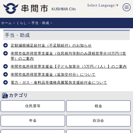
Select Language
▼
ホーム
>
くらし
>
手当・助成
>
手当・助成
定額減税補足給付金（不足額給付）のお知らせ
串間市低所得世帯支援金（住民税均等割のみ課税世帯分10万円/1世
帯）のご案内
串間市低所得世帯支援金【子ども加算分（5万円／1人）】のご案内
串間市低所得世帯支援金（追加交付分）について
電力・ガス・食料品等価格高騰緊急支援給付金について
カテゴリ
住民票等
税金
年金
自治会