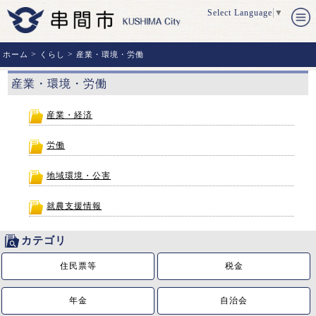
Select Language
▼
>
>
ホーム
くらし
産業・環境・労働
産業・環境・労働
産業・経済
労働
地域環境・公害
就農支援情報
カテゴリ
住民票等
税金
年金
自治会