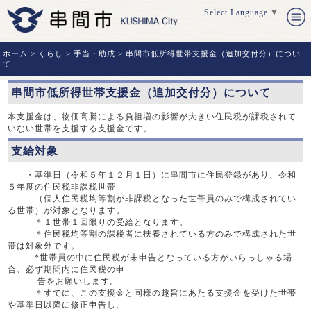
Select Language
▼
ホーム
>
くらし
>
手当・助成
> 串間市低所得世帯支援金（追加交付分）につい
て
串間市低所得世帯支援金（追加交付分）について
本支援金は、物価高騰による負担増の影響が大きい住民税が課税されて
いない世帯を支援する支援金です。
支給対象
・基準日（令和５年１２月１日）に串間市に住民登録があり、令和
５年度の住民税非課税世帯
（個人住民税均等割が非課税となった世帯員のみで構成されてい
る世帯）が対象となります。
＊１世帯１回限りの受給となります。
＊住民税均等割の課税者に扶養されている方のみで構成された世
帯は対象外です。
*世帯員の中に住民税が未申告となっている方がいらっしゃる場
合、必ず期間内に住民税の申
告をお願いします。
＊すでに、この支援金と同様の趣旨にあたる支援金を受けた世帯
や基準日以降に修正申告し、