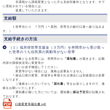
非課税から課税変更となった方も支給対象外となります。すで
に受給されている場合には、
返還していただきます。
支給額
１世帯当たり ７万円（＊原則、世帯主の銀行口座へ振り込みま
す。）
支給手続きの方法
（１）低所得世帯支援金（３万円）を串間市から受け取っ
た世帯のうち住民票の異動等がない世帯
・対象となる世帯には、串間市から
「通知書」
が届きます。記載
内容や課税状況等に変更等が
ないか必ず確認してください。
変更等がない場合には、連絡は必要ありません。
＊振込口座の変更、辞退等を希望される場合には別途届出が必要
になります。
ご連絡をいただいてから
「届出書」
等をお送りしますので、連
絡をお願いいたします。
・通知書が届いた方については、通知書に
振込予定日
が記載され
ております。
口座変更等届出書.pdf