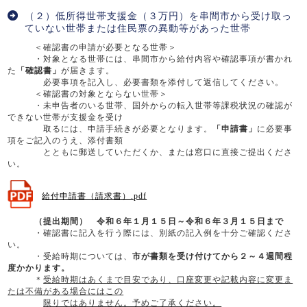
（２）低所得世帯支援金（３万円）を串間市から受け取っ
ていない世帯または住民票の異動等があった世帯
＜確認書の申請が必要となる世帯＞
・対象となる世帯には、串間市から給付内容や確認事項が書かれ
た
「確認書」
が届きます。
必要事項を記入し、必要書類を添付して返信してください。
＜確認書の対象とならない世帯＞
・未申告者のいる世帯、国外からの転入世帯等課税状況の確認が
できない世帯が支援金を受け
取るには、申請手続きが必要となります。
「申請書」
に必要事
項をご記入のうえ、添付書類
とともに郵送していただくか、または窓口に直接ご提出くださ
い。
給付申請書（請求書）.pdf
（提出期間） 令和６年１月１５日～令和６年３月１５日まで
・確認書に記入を行う際には、別紙の記入例を十分ご確認くださ
い。
・受給時期については、
市が書類を受け付けてから２～４週間程
度かかります。
＊
受給時期はあくまで目安であり、口座変更や記載内容に変更ま
たは不備がある場合にはこの
限りで
はありませ
ん。予めご了承ください。