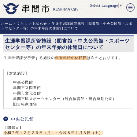
Select Language
▼
ホーム
>
くらし
>
お知らせ
> 生涯学習課所管施設（図書館・中央公民館・スポ
ーツセンター等）の年末年始の休館日について
生涯学習課所管施設（図書館・中央公民館・スポーツ
センター等）の年末年始の休館日について
生涯学習課が所管する施設の
年末年始の休館日
は次のとおりです。
【対象施設】
・中央公民館
・串間市立図書館
・串間市文化会館
・串間市民スポーツセンター（総合体育館・総合運動公園）
・旧吉松家住宅
中央公民館
【閉館日】
令和７年１２月２９日（月）～令和８年１月３日（土）