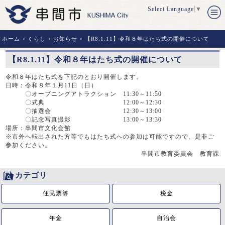
Select Language
▼
ホーム
>
くらし
>
お知らせ
> 【R8.1.11】令和８年はたち式の開催について
【R8.1.11】令和８年はたち式の開催について
令和８年はたち式を下記のとおり開催します。
日時：令和８年１月11日（日）
〇オープニングアトラクション 11:30～11:50
〇式典 12:00～12:30
〇抽選会 12:30～13:00
〇記念写真撮影 13:00～13:30
場所：串間市文化会館
※市外へ転出された方等でもはたち式への参加は可能ですので、是非ご
参加ください。
串間市教育委員会 教育課
カテゴリ
住民票等
税金
年金
自治会