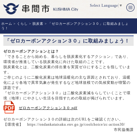
Select Language
▼
ホーム
>
くらし
>
脱炭素
> 「ゼロカーボンアクション３０」に取組みましょ
う！
「ゼロカーボンアクション３０」に取組みましょう！
ゼロカーボンアクションとは？
「できることから始める、暮らしを脱炭素化するアクション」であり、
環境省が推進している脱炭素化に向けた取組のことです。
脱炭素化とは、二酸化炭素の排出量を実質ゼロにすることを指していま
す。
ご存じのように二酸化炭素は地球温暖化の主な原因とされており、温暖
化により各地で異常気象が発生するなど地球規模での気候変動が喫緊の
課題です。
『ゼロカーボンアクション３０』は二酸化炭素減をらしていくことで環
境（地球）にやさしい生活を目指すための取組が掲げられています。
ゼロカーボンアクション３０.pdf
ゼロカーボンアクション３０の詳細は次のURLをご確認ください。
【環境省】 https://ondankataisaku.env.go.jp/coolchoice/zc-action30/
市民協働課