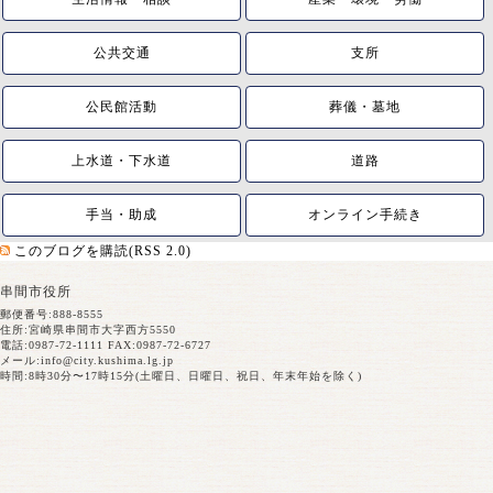
公共交通
支所
公民館活動
葬儀・墓地
上水道・下水道
道路
手当・助成
オンライン手続き
このブログを購読(RSS 2.0)
串間市役所
郵便番号:888-8555
住所:宮崎県串間市大字西方5550
電話:0987-72-1111 FAX:0987-72-6727
メール:
info@city.kushima.lg.jp
時間:8時30分〜17時15分(土曜日、日曜日、祝日、年末年始を除く)