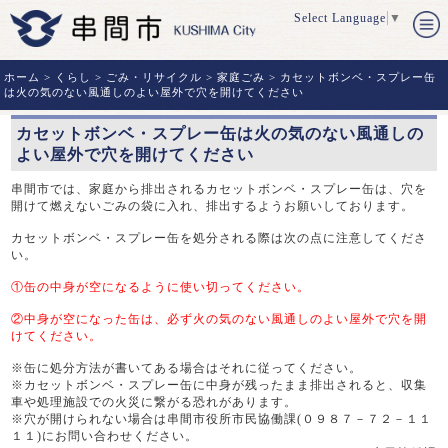
Select Language
▼
ホーム
>
くらし
>
ごみ・リサイクル
>
家庭ごみ
> カセットボンベ・スプレー缶
は火の気のない風通しのよい屋外で穴を開けてください
カセットボンベ・スプレー缶は火の気のない風通しの
よい屋外で穴を開けてください
串間市では、家庭から排出されるカセットボンベ・スプレー缶は、穴を
開けて燃えないごみの袋に入れ、排出するようお願いしております。
カセットボンベ・スプレー缶を処分される際は次の点に注意してくださ
い。
①缶の中身が空になるように使い切ってください。
②中身が空になった缶は、必ず火の気のない風通しのよい屋外で穴を開
けてください。
※缶に処分方法が書いてある場合はそれに従ってください。
※カセットボンベ・スプレー缶に中身が残ったまま排出されると、収集
車や処理施設での火災に繋がる恐れがあります。
※穴が開けられない場合は串間市役所市民協働課(０９８７－７２－１１
１１)にお問い合わせください。