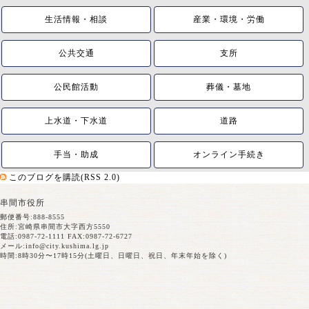
生活情報・相談
産業・環境・労働
公共交通
支所
公民館活動
葬儀・墓地
上水道・下水道
道路
手当・助成
オンライン手続き
このブログを購読(RSS 2.0)
串間市役所
郵便番号:888-8555
住所:宮崎県串間市大字西方5550
電話:0987-72-1111 FAX:0987-72-6727
メール:
info@city.kushima.lg.jp
時間:8時30分〜17時15分(土曜日、日曜日、祝日、年末年始を除く)