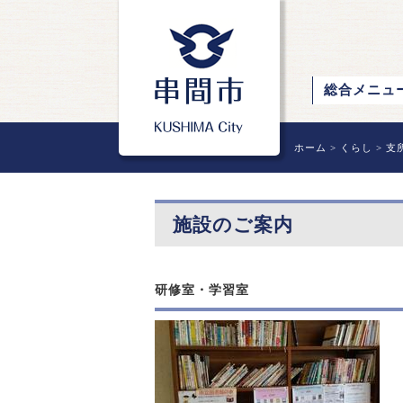
総合メニュ
ホーム
>
くらし
>
支
施設のご案内
研修室・学習室