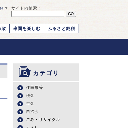
ge
▼
サイト内検索：
市政
串間を楽しむ
ふるさと納税
カテゴリ
住民票等
税金
年金
自治会
ごみ・リサイクル
くらし