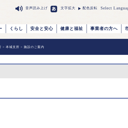
Select Langua
音声読み上げ
文字拡大
配色反転
ー
くらし
安全と安心
健康と福祉
事業者の方へ
所
>
本城支所
> 施設のご案内