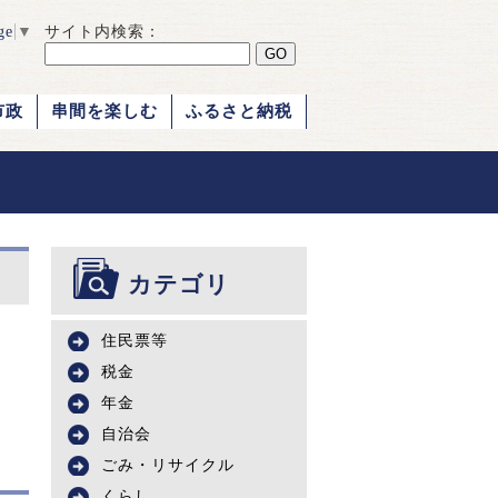
ge
▼
サイト内検索：
市政
串間を楽しむ
ふるさと納税
カテゴリ
住民票等
税金
年金
自治会
ごみ・リサイクル
くらし