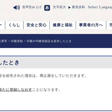
Select Langua
音声読み上げ
文字拡大
配色反転
ー
くらし
安全と安心
健康と福祉
事業者の方へ
民票等
>
印鑑登録
> 印鑑や印鑑登録証を紛失したとき
したとき
証を紛失された場合は、廃止届をしていただきます。
新たに登録しなおす
ことになります。