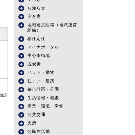
お知らせ
空き家
地域連携組織（地域運営
組織）
移住定住
マイナポータル
中心市街地
脱炭素
ペット・動物
住まい・建築
都市計画・公園
働課
生活情報・相談
産業・環境・労働
公共交通
支所
公民館活動