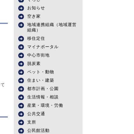
お知らせ
空き家
地域連携組織（地域運営
組織）
移住定住
マイナポータル
中心市街地
脱炭素
ペット・動物
住まい・建築
けて
都市計画・公園
生活情報・相談
産業・環境・労働
公共交通
支所
公民館活動