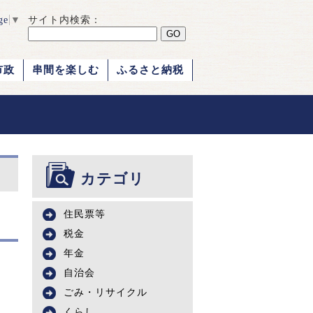
ge
▼
サイト内検索：
市政
串間を楽しむ
ふるさと納税
カテゴリ
住民票等
税金
年金
自治会
ごみ・リサイクル
くらし