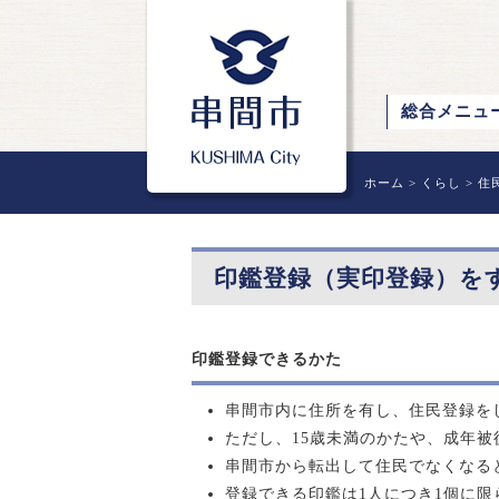
総合メニュ
ホーム
>
くらし
>
住
印鑑登録（実印登録）を
印鑑登録できるかた
串間市内に住所を有し、住民登録を
ただし、15歳未満のかたや、成年
串間市から転出して住民でなくなる
登録できる印鑑は1人につき1個に限