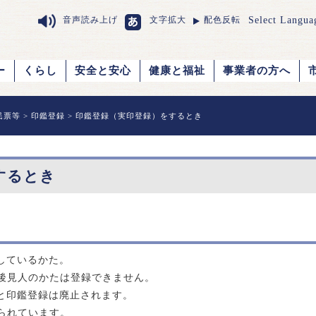
Select Langua
音声読み上げ
文字拡大
配色反転
ー
くらし
安全と安心
健康と福祉
事業者の方へ
民票等
>
印鑑登録
> 印鑑登録（実印登録）をするとき
するとき
しているかた。
被後見人のかたは登録できません。
と印鑑登録は廃止されます。
られています。