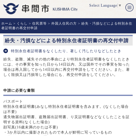
Select Language
▼
ホーム
>
くらし
>
住民票等
>
外国人住民の方
> 紛失・汚損などによる特別永住
者証明書の再交付申請
紛失・汚損などによる特別永住者証明書の再交付申請
特別永住者証明書をなくしたり、著しく汚したりなどしたとき
紛失、盗難、滅失その他の事由により特別永住者証明書をなくしたとき
には、その事実を知った日から14日以内、又は国外でその事実を知った
場合は再入国してから14日以内に再交付申請をしてください。また、著
しく毀損又は汚損等した場合にも、再交付申請をしてください。
申請に必要な書類
パスポート
特別永住者証明書(みなし特別永住者証明書を含みます。(なくした場合
は不要)
遺失物届出証明書、盗難届出証明書、り災証明書などなくしたことを証
明する資料(なくした場合)
顔写真(16歳未満のかたは不要)
・3か月以内に撮影されたもので本人が鮮明に写っているもの