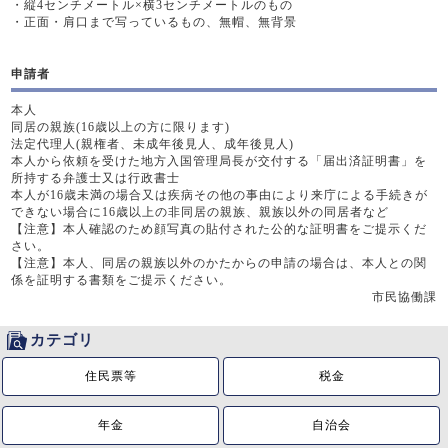
・
縦4センチメートル×横3センチメートルのもの
・
正面・肩口まで写っているもの、無帽、無背景
申請者
本人
同居の親族(16歳以上の方に限ります)
法定代理人(親権者、未成年後見人、成年後見人)
本人から依頼を受けた地方入国管理局長が交付する「届出済証明書」を
所持する弁護士又は行政書士
本人が16歳未満の場合又は疾病その他の事由により来庁による手続きが
できない場合に16歳以上の非同居の親族、親族以外の同居者など
【注意】本人確認のため顔写真の貼付された公的な証明書をご提示くだ
さい。
【注意】本人、同居の親族以外のかたからの申請の場合は、本人との関
係を証明する書類をご提示ください。
市民協働課
カテゴリ
住民票等
税金
年金
自治会