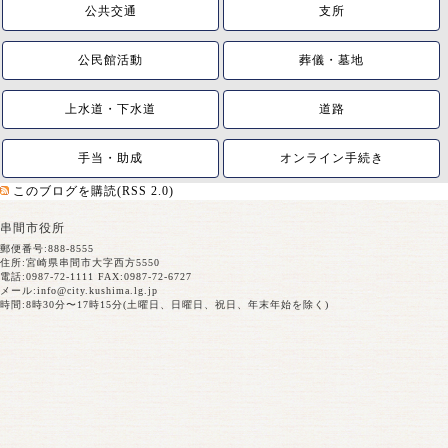
公共交通
支所
公民館活動
葬儀・墓地
上水道・下水道
道路
手当・助成
オンライン手続き
このブログを購読(RSS 2.0)
串間市役所
郵便番号:888-8555
住所:宮崎県串間市大字西方5550
電話:0987-72-1111 FAX:0987-72-6727
メール:
info@city.kushima.lg.jp
時間:8時30分〜17時15分(土曜日、日曜日、祝日、年末年始を除く)