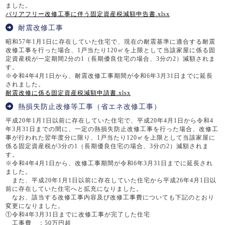
ました。
バリアフリー改修工事に伴う固定資産税減額申告書.xlsx
耐震改修工事
昭和57年1月1日に存在していた住宅で、現在の耐震基準に適合する耐震
改修工事を行った場合、1戸当たり120㎡を上限として当該家屋に係る固
定資産税が一定期間2分の1（長期優良住宅の場合、3分の2）減額されま
す。
※令和4年4月1日から、耐震改修工事期間が令和6年3月31日までに延長
されました。
耐震改修に係る固定資産税減額申請書.xlsx
熱損失防止改修等工事（省エネ改修工事）
平成20年1月1日以前に存在していた住宅で、平成20年4月1日から令和4
年3月31日までの間に、一定の熱損失防止改修工事を行った場合、改修工
事が行われた翌年度分に限り、1戸当たり120㎡を上限として当該家屋に
係る固定資産税が3分の1（長期優良住宅の場合、3分の2）減額されま
す。
※令和4年4月1日から、改修工事期間が令和6年3月31日までに延長され
ました。
また、平成20年1月1日以前に存在していた住宅から平成26年4月1日以
前に存在していた住宅へと拡充になりました。
なお、該当する改修工事内容及び改修工事費についても下記のとおり
変更になりました。
①令和4年3月31日までに改修工事が完了した住宅
工事費 ：50万円超