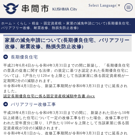
Select Language
▼
ホーム
>
くらし
>
税金
>
固定資産税
> 家屋の減免申請について(長期優良住宅、
バリアフリー改修、耐震改修、熱損失防止改修)
家屋の減免申請について(長期優良住宅、バリアフリー
改修、耐震改修、熱損失防止改修)
長期優良住宅
平成21年6月4日から令和4年3月31日までの間に新築し、「長期優良住宅
の普及の促進に関する法律」の規定に基づき認定された長期優良住宅に
ついては、1戸当たり120㎡を上限として当該家屋に係る固定資産税が一
定期間2分の1減額されます。
※令和4年4月1日から、新築工事期間が令和6年3月31日までに延長され
ました。
認定長期優良住宅に係る固定資産税減額申告書.docx
バリアフリー改修工事
平成28年4月1日から令和4年3月31日までの間に、新築された日から10年
以上経過した住宅について一定の改修工事を行った場合、改修工事が行
われた翌年度分に限り、1戸当たり100㎡を上限として当該家屋に係る固
定資産税が3分の1減額されます。
※令和4年4月1日から、改修工事期間が令和6年3月31日までに延長され