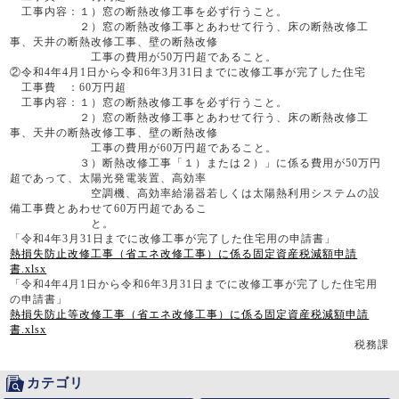
工事内容：１）窓の断熱改修工事を必ず行うこと。
２）窓の断熱改修工事とあわせて行う、床の断熱改修工
事、天井の断熱改修工事、壁の断熱改修
工事の費用が50万円超であること。
②令和4年4月1日から令和6年3月31日までに改修工事が完了した住宅
工事費 ：60万円超
工事内容：１）窓の断熱改修工事を必ず行うこと。
２）窓の断熱改修工事とあわせて行う、床の断熱改修工
事、天井の断熱改修工事、壁の断熱改修
工事の費用が60万円超であること。
３）断熱改修工事「１）または２）」に係る費用が50万円
超であって、太陽光発電装置、高効率
空調機、高効率給湯器若しくは太陽熱利用システムの設
備工事費とあわせて60万円超であるこ
と。
「令和4年3月31日までに改修工事が完了した住宅用の申請書」
熱損失防止改修工事（省エネ改修工事）に係る固定資産税減額申請
書.xlsx
「令和4年4月1日から令和6年3月31日までに改修工事が完了した住宅用
の申請書」
熱損失防止等改修工事（省エネ改修工事）に係る固定資産税減額申請
書.xlsx
税務課
カテゴリ