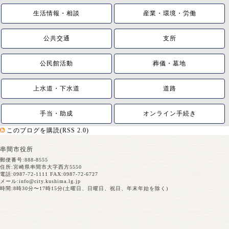
生活情報・相談
産業・環境・労働
公共交通
支所
公民館活動
葬儀・墓地
上水道・下水道
道路
手当・助成
オンライン手続き
このブログを購読(RSS 2.0)
串間市役所
郵便番号:888-8555
住所:宮崎県串間市大字西方5550
電話:0987-72-1111 FAX:0987-72-6727
メール:
info@city.kushima.lg.jp
時間:8時30分〜17時15分(土曜日、日曜日、祝日、年末年始を除く)