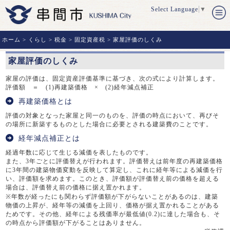
Select Language
▼
ホーム
>
くらし
>
税金
>
固定資産税
> 家屋評価のしくみ
家屋評価のしくみ
家屋の評価は、固定資産評価基準に基づき、次の式により計算します。
評価額 ＝ (1)再建築価格 × (2)経年減点補正
再建築価格とは
評価の対象となった家屋と同一のものを、評価の時点において、再びそ
の場所に新築するものとした場合に必要とされる建築費のことです。
経年減点補正とは
経過年数に応じて生じる減価を表したものです。
また、3年ごとに評価替えが行われます。評価替えは前年度の再建築価格
に3年間の建築物価変動を反映して算定し、これに経年等による減価を行
い、評価額を求めます。このとき、評価額が評価替え前の価格を超える
場合は、評価替え前の価格に据え置かれます。
※年数が経ったにも関わらず評価額が下がらないことがあるのは、建築
物価の上昇が、経年等の減価を上回り、価格が据え置かれることがある
ためです。その他、経年による残価率が最低値(0.2)に達した場合も、そ
の時点から評価額が下がることはありません。