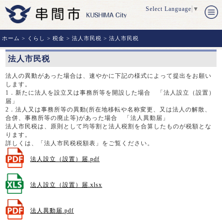
Select Language
▼
ホーム
>
くらし
>
税金
>
法人市民税
> 法人市民税
法人市民税
法人の異動があった場合は、速やかに下記の様式によって提出をお願い
します。
1．新たに法人を設立又は事務所等を開設した場合 「法人設立（設置）
届」
2．法人又は事務所等の異動(所在地移転や名称変更、又は法人の解散、
合併、事務所等の廃止等)があった場合 「法人異動届」
法人市民税は、原則として均等割と法人税割を合算したものが税額とな
ります。
詳しくは、「法人市民税税額表」をご覧ください。
法人設立（設置）届.pdf
法人設立（設置）届.xlsx
法人異動届.pdf