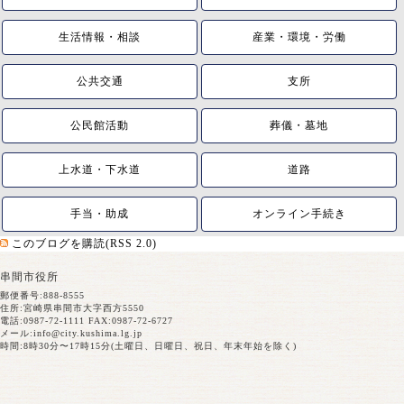
生活情報・相談
産業・環境・労働
公共交通
支所
公民館活動
葬儀・墓地
上水道・下水道
道路
手当・助成
オンライン手続き
このブログを購読(RSS 2.0)
串間市役所
郵便番号:888-8555
住所:宮崎県串間市大字西方5550
電話:0987-72-1111 FAX:0987-72-6727
メール:
info@city.kushima.lg.jp
時間:8時30分〜17時15分(土曜日、日曜日、祝日、年末年始を除く)