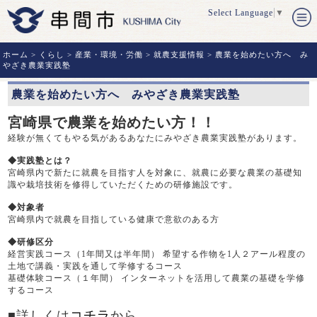
Select Language
▼
ホーム
>
くらし
>
産業・環境・労働
>
就農支援情報
> 農業を始めたい方へ み
やざき農業実践塾
農業を始めたい方へ みやざき農業実践塾
宮崎県で農業を始めたい方！！
経験が無くてもやる気があるあなたにみやざき農業実践塾があります。
◆実践塾とは？
宮崎県内で新たに就農を目指す人を対象に、就農に必要な農業の基礎知
識や栽培技術を修得していただくための研修施設です。
◆対象者
宮崎県内で就農を目指している健康で意欲のある方
◆研修区分
経営実践コース（1年間又は半年間） 希望する作物を1人２アール程度の
土地で講義・実践を通して学修するコース
基礎体験コース（１年間） インターネットを活用して農業の基礎を学修
するコース
■詳しくは
コチラ
から