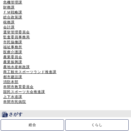
危機管理課
財務課
ＦＭ戦略課
総合政策課
税務課
会計課
選挙管理委員会
監査委員事務局
市民協働課
福祉事務所
医療介護課
農業委員会
農業振興課
農地水産林政課
商工観光スポーツランド推進課
都市建設課
消防本部
串間市教育委員会
国民スポーツ大会推進課
上下水道課
串間市民病院
さがす
総合
くらし