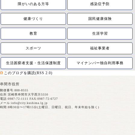
障がいのある方等
感染症予防
健康づくり
国民健康保険
教育
生涯学習
スポーツ
福祉事業者
生活困窮者支援・生活保護制度
マイナンバー独自利用事務
このブログを購読(RSS 2.0)
串間市役所
郵便番号:888-8555
住所:宮崎県串間市大字西方5550
電話:0987-72-1111 FAX:0987-72-6727
メール:
info@city.kushima.lg.jp
時間:8時30分〜17時15分(土曜日、日曜日、祝日、年末年始を除く)