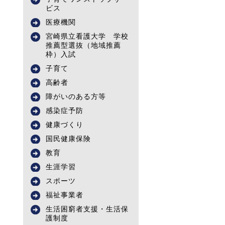
ビス
医療機関
宮崎県立看護大学 学校
推薦型選抜（地域推薦
枠）入試
子育て
高齢者
障がいのある方等
感染症予防
健康づくり
国民健康保険
教育
生涯学習
スポーツ
福祉事業者
生活困窮者支援・生活保
護制度