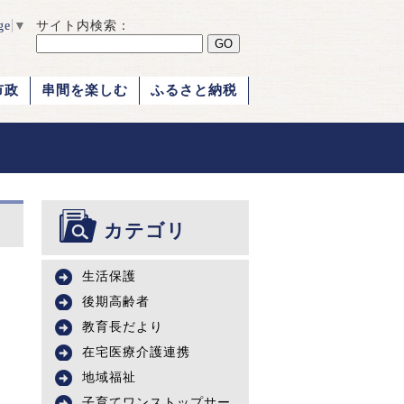
ge
▼
サイト内検索：
市政
串間を楽しむ
ふるさと納税
カテゴリ
生活保護
後期高齢者
教育長だより
在宅医療介護連携
地域福祉
子育てワンストップサー