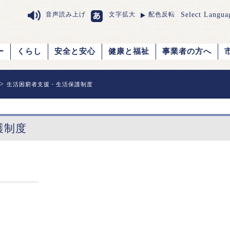
Select Langua
音声読み上げ
文字拡大
配色反転
ー
くらし
安全と安心
健康と福祉
事業者の方へ
>
生活困窮者支援・生活保護制度
護制度