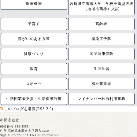
医療機関
宮崎県立看護大学 学校推薦型選抜
（地域推薦枠）入試
子育て
高齢者
障がいのある方等
感染症予防
健康づくり
国民健康保険
教育
生涯学習
スポーツ
福祉事業者
生活困窮者支援・生活保護制度
マイナンバー独自利用事務
このブログを購読(RSS 2.0)
串間市役所
郵便番号:888-8555
住所:宮崎県串間市大字西方5550
電話:0987-72-1111 FAX:0987-72-6727