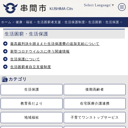
Select Language
▼
ホーム
>
健康・福祉
>
生活困窮者支援・生活保護制度
>
生活困窮・生活保護
>
生活困窮・生活保護
最高裁判決を踏まえた生活保護費の追加支給について
新型コロナウイルスに伴う関連情報
生活保護について
生活困窮者自立支援制度
カテゴリ
生活保護
後期高齢者
教育長だより
在宅医療介護連携
地域福祉
子育てワンストップサービス