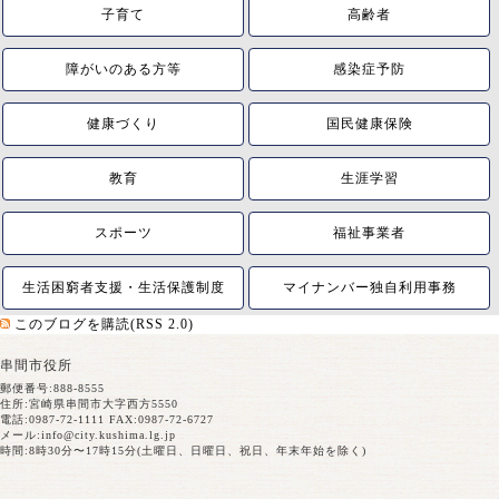
子育て
高齢者
障がいのある方等
感染症予防
健康づくり
国民健康保険
教育
生涯学習
スポーツ
福祉事業者
生活困窮者支援・生活保護制度
マイナンバー独自利用事務
このブログを購読(RSS 2.0)
串間市役所
郵便番号:888-8555
住所:宮崎県串間市大字西方5550
電話:0987-72-1111 FAX:0987-72-6727
メール:
info@city.kushima.lg.jp
時間:8時30分〜17時15分(土曜日、日曜日、祝日、年末年始を除く)