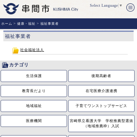
Select Language
▼
>
>
ホーム
健康・福祉
福祉事業者
福祉事業者
社会福祉法人
カテゴリ
生活保護
後期高齢者
教育長だより
在宅医療介護連携
地域福祉
子育てワンストップサービス
医療機関
宮崎県立看護大学 学校推薦型選抜
（地域推薦枠）入試