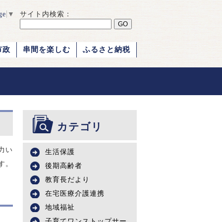
ge
▼
サイト内検索：
市政
串間を楽しむ
ふるさと納税
カテゴリ
力い
生活保護
す。
後期高齢者
教育長だより
在宅医療介護連携
地域福祉
子育てワンストップサー