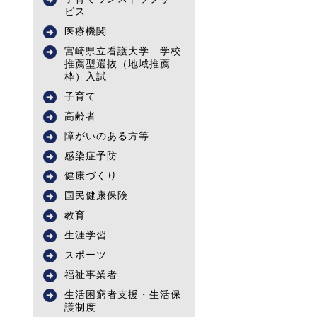
ビス
医療機関
宮崎県立看護大学 学校
推薦型選抜（地域推薦
枠）入試
子育て
高齢者
障がいのある方等
感染症予防
健康づくり
国民健康保険
教育
生涯学習
スポーツ
福祉事業者
生活困窮者支援・生活保
護制度