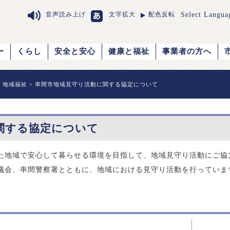
Select Langua
音声読み上げ
文字拡大
配色反転
ー
くらし
安全と安心
健康と福祉
事業者の方へ
>
地域福祉
> 串間市地域見守り活動に関する協定について
関する協定について
地域で安心して暮らせる環境を目指して、地域見守り活動にご協
議会、串間警察署とともに、地域における見守り活動を行っていま