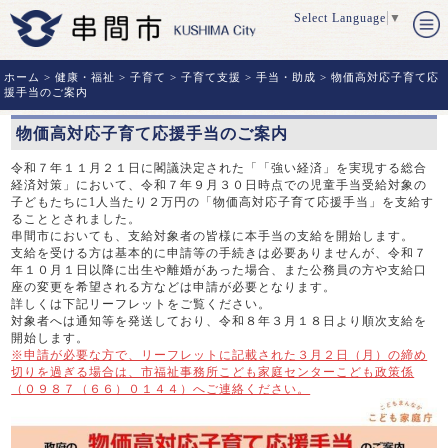
Select Language
▼
ホーム
>
健康・福祉
>
子育て
>
子育て支援
>
手当・助成
> 物価高対応子育て応
援手当のご案内
物価高対応子育て応援手当のご案内
令和７年１１月２１日に閣議決定された「「強い経済」を実現する総合
経済対策」において、令和７年９月３０日時点での児童手当受給対象の
子どもたちに1人当たり２万円の「物価高対応子育て応援手当」を支給す
ることとされました。
串間市においても、支給対象者の皆様に本手当の支給を開始します。
支給を受ける方は基本的に申請等の手続きは必要ありませんが、令和７
年１０月１日以降に出生や離婚があった場合、また公務員の方や支給口
座の変更を希望される方などは申請が必要となります。
詳しくは下記リーフレットをご覧ください。
対象者へは通知等を発送しており、令和８年３月１８日より順次支給を
開始します。
※申請が必要な方で、リーフレットに記載された３月２日（月）の締め
切りを過ぎる場合は、市福祉事務所こども家庭センターこども政策係
（０９８７（６６）０１４４）へご連絡ください。