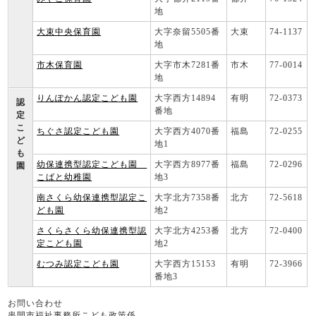
地
大束中央保育園
大字奈留5505番
大束
74-1137
地
市木保育園
大字市木7281番
市木
77-0014
地
りんぽかん認定こども園
大字西方14894
有明
72-0373
認
番地
定
こ
ちぐさ認定こども園
大字西方4070番
福島
72-0255
ど
地1
も
幼保連携型認定こども園
大字西方8977番
福島
72-0296
園
こばと幼稚園
地3
南さくら幼保連携型認定こ
大字北方7358番
北方
72-5618
ども園
地2
さくらさくら幼保連携型認
大字北方4253番
北方
72-0400
定こども園
地2
むつみ認定こども園
大字西方15153
有明
72-3966
番地3
お問い合わせ
串間市福祉事務所こども政策係