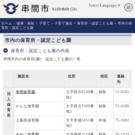
Select Language
▼
ホーム
>
健康・福祉
>
子育て
>
子育て施設
>
保育所・認定こども園
> 市内の保
育所・認定こども園
市内の保育所・認定こども園
保育所・認定こども園の内容
串間市内の保育所(園)・認定こども園の一覧
施設名
住所
校区
連絡
先
串間保育園
大字西方8248番
福島
72-0292
法
地1
人
保
かんな保育園
大字西方5300番
福島
72-4100
育
地3
所
上篠原保育園
大字本城5451番
本城
75-1692
地3
みやこ保育園
大字都井2119番
都井
76-1324