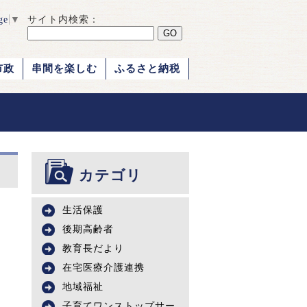
ge
▼
サイト内検索：
市政
串間を楽しむ
ふるさと納税
カテゴリ
生活保護
後期高齢者
教育長だより
在宅医療介護連携
地域福祉
子育てワンストップサー