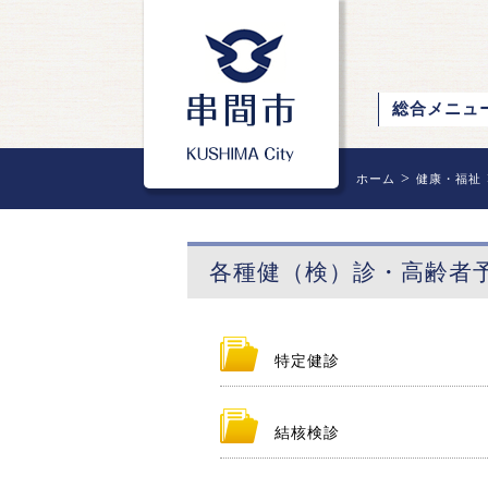
総合メニュ
>
ホーム
健康・福祉
各種健（検）診・高齢者
特定健診
結核検診