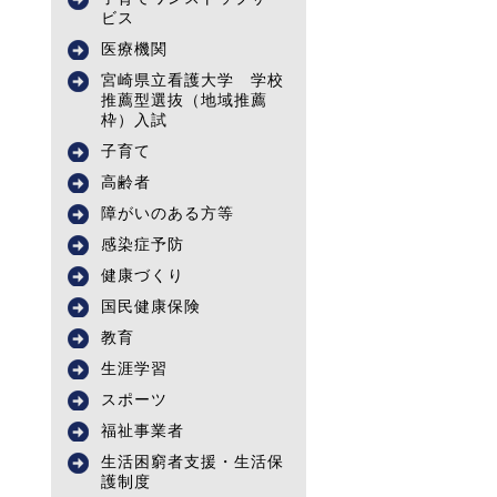
ビス
医療機関
宮崎県立看護大学 学校
推薦型選抜（地域推薦
枠）入試
子育て
高齢者
障がいのある方等
感染症予防
健康づくり
国民健康保険
教育
生涯学習
スポーツ
福祉事業者
生活困窮者支援・生活保
護制度