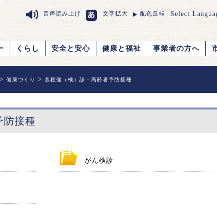
Select Langua
音声読み上げ
文字拡大
配色反転
ー
くらし
安全と安心
健康と福祉
事業者の方へ
>
>
健康づくり
各種健（検）診・高齢者予防接種
予防接種
がん検診