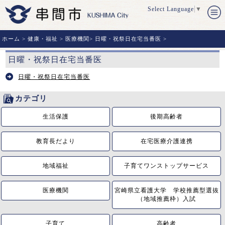
Select Language
▼
ホーム
>
健康・福祉
>
医療機関
>
日曜・祝祭日在宅当番医
>
日曜・祝祭日在宅当番医
日曜・祝祭日在宅当番医
カテゴリ
生活保護
後期高齢者
教育長だより
在宅医療介護連携
地域福祉
子育てワンストップサービス
医療機関
宮崎県立看護大学 学校推薦型選抜
（地域推薦枠）入試
子育て
高齢者