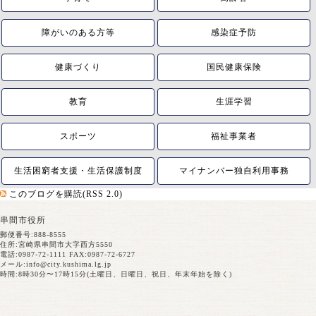
障がいのある方等
感染症予防
健康づくり
国民健康保険
教育
生涯学習
スポーツ
福祉事業者
生活困窮者支援・生活保護制度
マイナンバー独自利用事務
このブログを購読(RSS 2.0)
串間市役所
郵便番号:888-8555
住所:宮崎県串間市大字西方5550
電話:0987-72-1111 FAX:0987-72-6727
メール:
info@city.kushima.lg.jp
時間:8時30分〜17時15分(土曜日、日曜日、祝日、年末年始を除く)