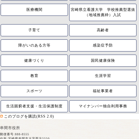
医療機関
宮崎県立看護大学 学校推薦型選抜
（地域推薦枠）入試
子育て
高齢者
障がいのある方等
感染症予防
健康づくり
国民健康保険
教育
生涯学習
スポーツ
福祉事業者
生活困窮者支援・生活保護制度
マイナンバー独自利用事務
このブログを購読(RSS 2.0)
串間市役所
郵便番号:888-8555
住所:宮崎県串間市大字西方5550