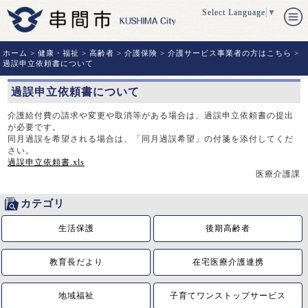
Select Language
▼
ホーム
>
健康・福祉
>
高齢者
>
介護保険
>
介護サービス事業者の方はこちら
>
過誤申立依頼書について
過誤申立依頼書について
介護給付費の請求や変更や取消等がある場合は、過誤申立依頼書の提出
が必要です。
同月過誤を希望される場合は、「同月過誤希望」の付箋を添付してくだ
さい。
過誤申立依頼書.xls
医療介護課
カテゴリ
生活保護
後期高齢者
教育長だより
在宅医療介護連携
地域福祉
子育てワンストップサービス