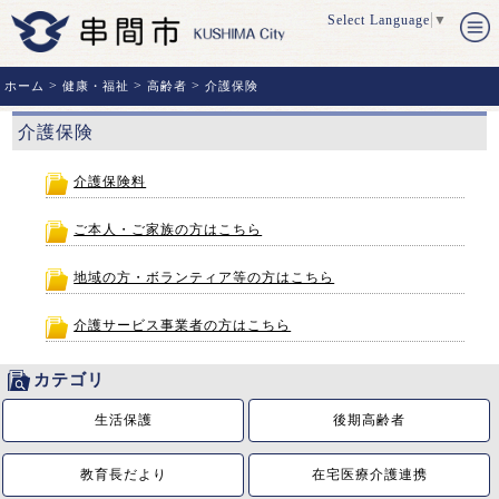
Select Language
▼
>
>
>
ホーム
健康・福祉
高齢者
介護保険
介護保険
介護保険料
ご本人・ご家族の方はこちら
地域の方・ボランティア等の方はこちら
介護サービス事業者の方はこちら
カテゴリ
生活保護
後期高齢者
教育長だより
在宅医療介護連携