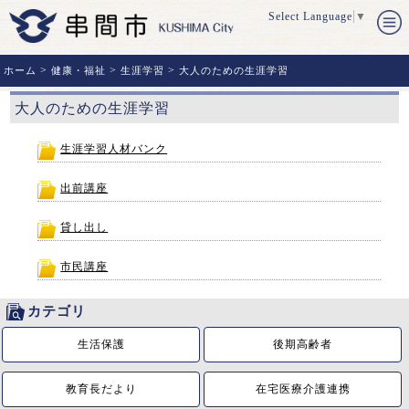
Select Language
▼
>
>
>
ホーム
健康・福祉
生涯学習
大人のための生涯学習
大人のための生涯学習
生涯学習人材バンク
出前講座
貸し出し
市民講座
カテゴリ
生活保護
後期高齢者
教育長だより
在宅医療介護連携